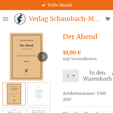
Tolle Musik
Zum
Hauptinhalt
Verlag Schambach-Music
springen
Der Abend
10,00 €
zzgl. Versandkosten
In den
Warenkorb
Artikelnummer:
VSM
2017