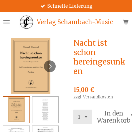
Schnelle Lieferung
Zum
Hauptinhalt
springen
Verlag Schambach-Music
Nacht ist
schon
hereingesunk
en
15,00 €
zzgl. Versandkosten
In den
Warenkorb