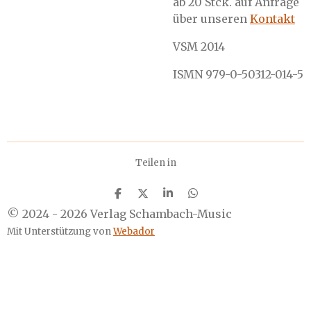
ab 20 Stck. auf Anfrage
über unseren
Kontakt
VSM 2014
ISMN 979-0-50312-014-5
Teilen in
T
T
T
T
e
e
e
e
© 2024 - 2026 Verlag Schambach-Music
i
i
i
i
l
l
l
l
Mit Unterstützung von
Webador
e
e
e
e
n
n
n
n